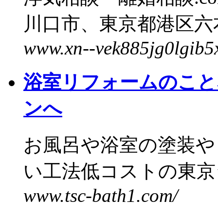
川口市、東京都港区六本
www.xn--vek885jg0lgib5
浴室リフォームのこと
ンへ
お風呂や浴室の塗装や
い工法低コストの東京シ
www.tsc-bath1.com/