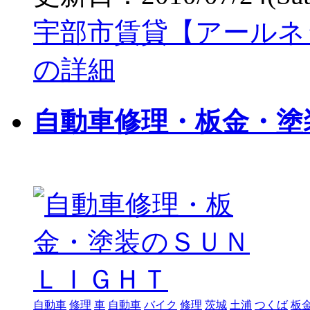
宇部市賃貸【アールネ
の詳細
自動車修理・板金・塗
自動車
修理
車
自動車
バイク
修理
茨城
土浦
つくば
板