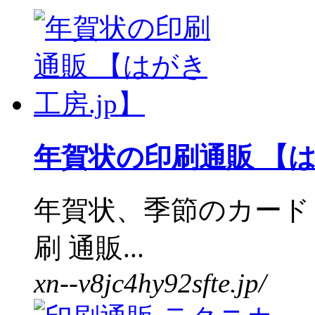
年賀状の印刷通販 【は
年賀状、季節のカード
刷 通販...
xn--v8jc4hy92sfte.jp/