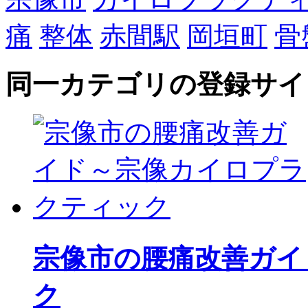
痛
整体
赤間駅
岡垣町
骨
同一カテゴリの登録サイ
宗像市の腰痛改善ガイ
ク