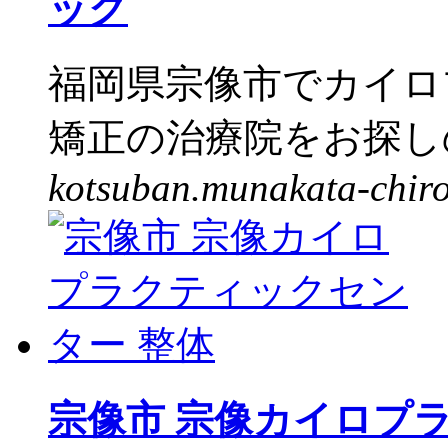
ック
福岡県宗像市でカイロ
矯正の治療院をお探しの
kotsuban.munakata-chir
宗像市 宗像カイロプ