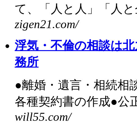
て、「人と人」「人と企
zigen21.com/
浮気・不倫の相談は北
務所
●離婚・遺言・相続相
各種契約書の作成●公正
will55.com/